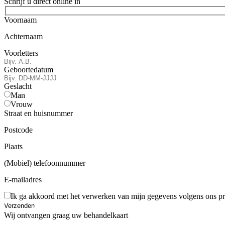
Schrijf u direct online in
Voornaam
Achternaam
Voorletters
Geboortedatum
Geslacht
Man
Vrouw
Straat en huisnummer
Postcode
Plaats
(Mobiel) telefoonnummer
E-mailadres
Ik ga akkoord met het verwerken van mijn gegevens volgens ons
p
Gelieve
Wij ontvangen graag uw behandelkaart
dit