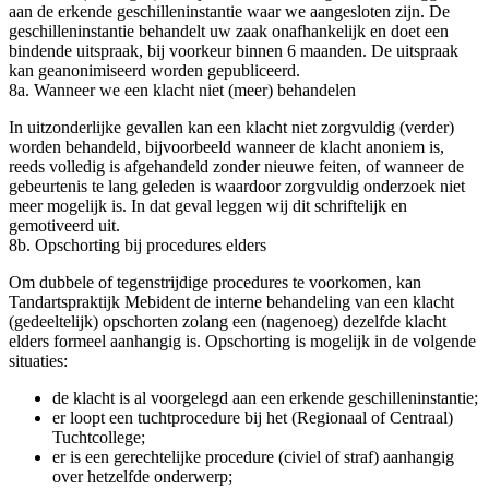
aan de erkende geschilleninstantie waar we aangesloten zijn. De
geschilleninstantie behandelt uw zaak onafhankelijk en doet een
bindende uitspraak, bij voorkeur binnen 6 maanden. De uitspraak
kan geanonimiseerd worden gepubliceerd.
8a. Wanneer we een klacht niet (meer) behandelen
In uitzonderlijke gevallen kan een klacht niet zorgvuldig (verder)
worden behandeld, bijvoorbeeld wanneer de klacht anoniem is,
reeds volledig is afgehandeld zonder nieuwe feiten, of wanneer de
gebeurtenis te lang geleden is waardoor zorgvuldig onderzoek niet
meer mogelijk is. In dat geval leggen wij dit schriftelijk en
gemotiveerd uit.
8b. Opschorting bij procedures elders
Om dubbele of tegenstrijdige procedures te voorkomen, kan
Tandartspraktijk Mebident de interne behandeling van een klacht
(gedeeltelijk) opschorten zolang een (nagenoeg) dezelfde klacht
elders formeel aanhangig is. Opschorting is mogelijk in de volgende
situaties:
de klacht is al voorgelegd aan een erkende geschilleninstantie;
er loopt een tuchtprocedure bij het (Regionaal of Centraal)
Tuchtcollege;
er is een gerechtelijke procedure (civiel of straf) aanhangig
over hetzelfde onderwerp;