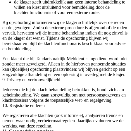
de klager geeft uitdrukkelijk aan geen interne behandeling te
willen en kiest uitsluitend voor bemiddeling door de
klachtenfunctionaris of voor een externe route.
Bij opschorting informeren wij de klager schriftelijk over de reden
en de gevolgen. Zodra de externe procedure is afgerond of de reden
vervalt, hervatten wij de interne behandeling indien dit nog zinvol is
en de klager dat wenst. Tijdens de opschorting blijven wij
bereikbaar en blijft de klachtenfunctionaris beschikbaar voor advies
en bemiddeling.
Een klacht die bij Tandartspraktijk Mebident is ingediend wordt niet
zonder meer geweigerd. Alleen in de hierboven genoemde situaties
kan (tijdelijke) opschorting plaatsvinden; wij blijven gericht op een
zorgvuldige afhandeling en een oplossing in overleg met de klager.
9. Privacy en vertrouwelijkheid
Iedereen die bij de klachtbehandeling betrokken is, houdt zich aan
geheimhouding. We gaan zorgvuldig om met persoonsgegevens en
klachtdossiers volgens de toepasselijke wet- en regelgeving.
10. Registratie en leren
We registreren alle klachten (ook informele), analyseren trends en
nemen waar nodig verbetermaatregelen. Jaarlijks evalueren we de
werking van deze regeling.