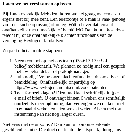
Laten we het eerst samen oplossen.
Bij Tandartspraktijk Mebident horen we het graag meteen als u
ergens niet blij mee bent. Een telefoontje of e‑mail is vaak genoeg
voor een snelle oplossing of uitleg. Wilt u liever dat iemand
onafhankelijk met u meekijkt of bemiddelt? Dan kunt u kosteloos
terecht bij onze onafhankelijke klachtenfunctionaris van de
vereniging Bevlogen Tandartsen.
Zo pakt u het aan (drie stappen):
Neem contact op met ons team (
078-617 17 03
of
balie@mebident.nl
). We plannen zo nodig snel een gesprek
met uw behandelaar of praktijkmanager.
Hulp nodig? Vraag onze klachtenfunctionaris om advies of
bemiddeling. Onafhankelijk, onpartijdig op
https://www.bevlogentandartsen.nl/voor-patienten
Toch formeel klagen? Dien uw klacht schriftelijk in (per
e‑mail of brief). U ontvangt binnen 6 weken ons schriftelijk
oordeel. Is meer tijd nodig, dan verlengen we één keer met
maximaal 4 weken en laten we dat weten. Alleen met uw
instemming kan het nog langer duren.
Niet eens met de uitkomst? Dan kunt u naar onze erkende
geschilleninstantie. Die doet een bindende uitspraak, doorgaans