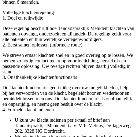
binnen 6 maanden.
Volledige klachtenregeling
1. Doel en reikwijdte
Deze regeling beschrijft hoe Tandartspraktijk Mebident klachten van
patiënten opvangt, onderzoekt en afhandelt. De regeling geldt voor
alle patiënten en hun wettelijke vertegenwoordigers.
2. Eerst samen oplossen (informele route)
We streven ernaar klachten snel en in goed overleg op te lossen. We
nemen zo nodig contact met u op voor toelichting, herstel of een
passende oplossing. Uw overige rechten blijven daarbij volledig in
stand.
3. Onafhankelijke klachtenfunctionaris
De klachtenfunctionaris geeft uitleg over uw mogelijkheden, helpt
bij het verwoorden van de klacht, begeleidt hoor en wederhoor en
bemiddelt tussen u en ons. De klachtenfunctionaris is onafhankelijk
en onpartijdig, en neemt geen besluit over de klacht.
4. Formele klacht indienen
U kunt uw klacht indienen per e‑mail of brief aan
Tandartspraktijk Mebident, t.a.v. M.P. Mebius, De Jagerweg
202, 3328 HG Dordrecht.
Mondeling klagen kan ook; we zetten uw klacht dan op