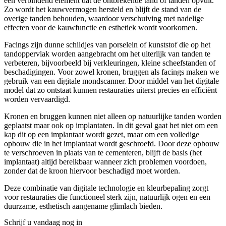
een verbindend element dat de ontbrekende tand of tanden opvult.
Zo wordt het kauwvermogen hersteld en blijft de stand van de
overige tanden behouden, waardoor verschuiving met nadelige
effecten voor de kauwfunctie en esthetiek wordt voorkomen.
Facings zijn dunne schildjes van porselein of kunststof die op het
tandoppervlak worden aangebracht om het uiterlijk van tanden te
verbeteren, bijvoorbeeld bij verkleuringen, kleine scheefstanden of
beschadigingen. Voor zowel kronen, bruggen als facings maken we
gebruik van een digitale mondscanner. Door middel van het digitale
model dat zo ontstaat kunnen restauraties uiterst precies en efficiënt
worden vervaardigd.
Kronen en bruggen kunnen niet alleen op natuurlijke tanden worden
geplaatst maar ook op implantaten. In dit geval gaat het niet om een
kap dit op een implantaat wordt gezet, maar om een volledige
opbouw die in het implantaat wordt geschroefd. Door deze opbouw
te verschroeven in plaats van te cementeren, blijft de basis (het
implantaat) altijd bereikbaar wanneer zich problemen voordoen,
zonder dat de kroon hiervoor beschadigd moet worden.
Deze combinatie van digitale technologie en kleurbepaling zorgt
voor restauraties die functioneel sterk zijn, natuurlijk ogen en een
duurzame, esthetisch aangename glimlach bieden.
Schrijf u vandaag nog in